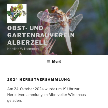
Zum
Inhalt
springen
OBST- UND
GARTENBAUVEREIN
ALBERZELL
Herzlich Willkommen
Menü
2024 HERBSTVERSAMMLUNG
Am 24. Oktober 2024 wurde um 19 Uhr zur
Herbstversammlung im Alberzeller Wirtshaus
geladen.