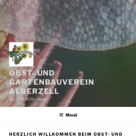
OBST- UND
GARTENBAUVEREIN
ALBERZELL
Herzlich Willkommen
Menü
HERZLICH WILLKOMMEN BEIM OBST- UND