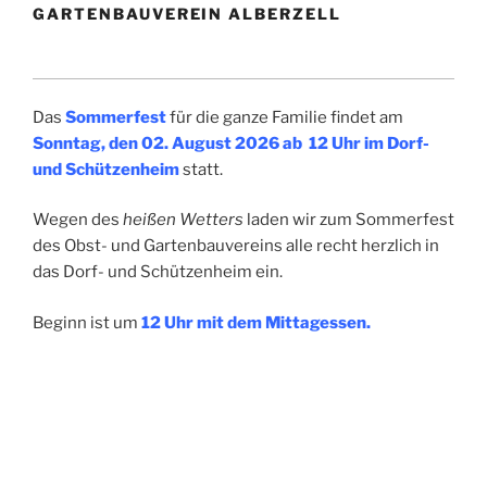
GARTENBAUVEREIN ALBERZELL
Das
Sommerfest
für die ganze Familie findet am
Sonntag, den 02. August 2026 ab 12 Uhr im Dorf-
und Schützenheim
statt.
Wegen des
heißen Wetters
laden wir zum Sommerfest
des Obst- und Gartenbauvereins alle recht herzlich in
das Dorf- und Schützenheim ein.
Beginn ist um
12 Uhr mit dem Mittagessen.
Später gibt es
Kaffee und Kuchen
, dieses Jahr wieder
von den Festmädchen der Feuerwehr Alberzell eV.
Traditionell gibt es ein Preisspiel, verschiedene Spiele
und für die Kinder wird eine Hüpfburg aufgebaut.